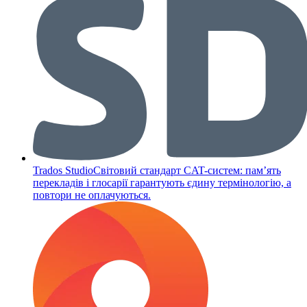
Trados Studio
Світовий стандарт CAT-систем: памʼять
перекладів і глосарії гарантують єдину термінологію, а
повтори не оплачуються.