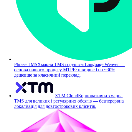
Phrase TMS
Хмарна TMS із рушієм Language Weaver —
основа нашого процесу MTPE: швидше і на ~30%
дешевше за класичний переклад.
XTM Cloud
Корпоративна хмарна
TMS для великих і регулярних обсягів — безперервна
локалізація для довгострокових клієнтів.