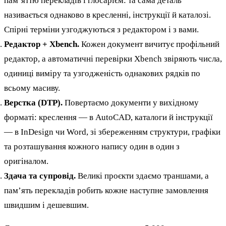
памʼяттю перекладів і глосарієм: та сама деталь
називається однаково в кресленні, інструкції й каталозі.
Спірні терміни узгоджуються з редактором і з вами.
Редактор + Xbench.
Кожен документ вичитує профільний
редактор, а автоматичні перевірки Xbench звіряють числа,
одиниці виміру та узгодженість однакових рядків по
всьому масиву.
Верстка (DTP).
Повертаємо документи у вихідному
форматі: креслення — в AutoCAD, каталоги й інструкції
— в InDesign чи Word, зі збереженням структури, графіки
та розташування кожного напису один в один з
оригіналом.
Здача та супровід.
Великі проєкти здаємо траншами, а
памʼять перекладів робить кожне наступне замовлення
швидшим і дешевшим.