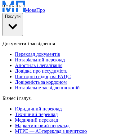
Мова
Про
Послуги
Документи і засвідчення
Переклад документів
Нотаріальний переклад
Апостиль і легалізація
Довідка про несудимість
Повторні свідоцтва РАЦС
Довіреність за кордоном
Нотаріальне засвідчення копій
Бізнес і галузі
Юридичний переклад
Технічний переклад
Медичний переклад
Маркетинговий переклад
MTPE — AI-переклад з вичиткою