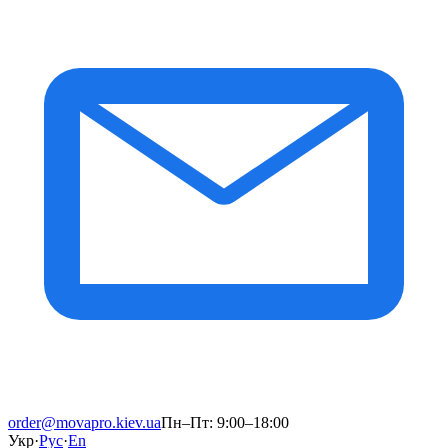
order@movapro.kiev.ua
Пн–Пт: 9:00–18:00
Укр
·
Рус
·
En