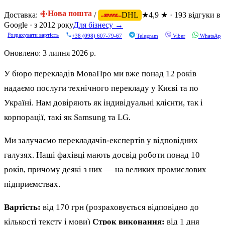
Нова пошта
Доставка:
/
★
4,9 ★ · 193 відгуки в
DHL
Google · з 2012 року
Для бізнесу →
Розрахувати вартість
+38 (098) 607-79-67
Telegram
Viber
WhatsApp
Оновлено:
3 липня 2026 р.
У бюро перекладів МоваПро ми вже понад 12 років
надаємо послуги технічного перекладу у Києві та по
Україні. Нам довіряють як індивідуальні клієнти, так і
корпорації, такі як Samsung та LG.
Ми залучаємо перекладачів-експертів у відповідних
галузях. Наші фахівці мають досвід роботи понад 10
років, причому деякі з них — на великих промислових
підприємствах.
Вартість:
від 170 грн (розраховується відповідно до
кількості тексту і мови)
Строк виконання:
від 1 дня