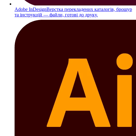
Adobe InDesign
Верстка перекладених каталогів, брошур
та інструкцій — файли, готові до друку.