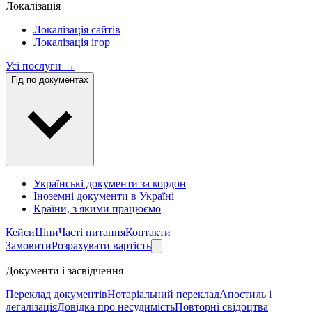
Локалізація
Локалізація сайтів
Локалізація ігор
Усі послуги →
Гід по документах
Українські документи за кордон
Іноземні документи в Україні
Країни, з якими працюємо
Кейси
Ціни
Часті питання
Контакти
Замовити
Розрахувати вартість
Документи і засвідчення
Переклад документів
Нотаріальний переклад
Апостиль і
легалізація
Довідка про несудимість
Повторні свідоцтва