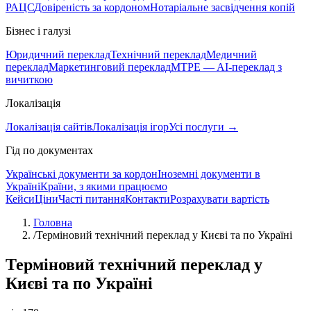
РАЦС
Довіреність за кордоном
Нотаріальне засвідчення копій
Бізнес і галузі
Юридичний переклад
Технічний переклад
Медичний
переклад
Маркетинговий переклад
MTPE — AI-переклад з
вичиткою
Локалізація
Локалізація сайтів
Локалізація ігор
Усі послуги →
Гід по документах
Українські документи за кордон
Іноземні документи в
Україні
Країни, з якими працюємо
Кейси
Ціни
Часті питання
Контакти
Розрахувати вартість
Головна
/
Терміновий технічний переклад у Києві та по Україні
Терміновий технічний переклад у
Києві та по Україні