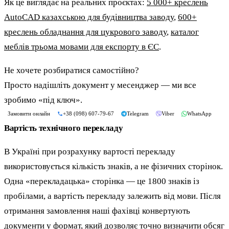
Як це виглядає на реальних проєктах:
5 000+ креслень
AutoCAD казахською для будівництва заводу
,
600+
креслень обладнання для цукрового заводу
,
каталог
меблів трьома мовами для експорту в ЄС
.
Не хочете розбиратися самостійно?
Просто надішліть документ у месенджер — ми все
зробимо «під ключ».
Замовити онлайн
+38 (098) 607-79-67
Telegram
Viber
WhatsApp
Вартість технічного перекладу
В Україні при розрахунку вартості перекладу
використовується кількість знаків, а не фізичних сторінок.
Одна «перекладацька» сторінка — це 1800 знаків із
пробілами, а вартість перекладу залежить від мови. Після
отримання замовлення наші фахівці конвертують
документи у формат, який дозволяє точно визначити обсяг